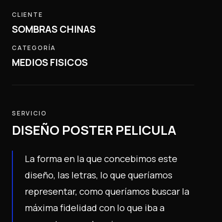
Lo Nuevo
CLIENTE
Nosotros
SOMBRAS CHINAS
Contacto
CATEGORÍA
ARCHIVO
MEDIOS FISICOS
Todos los articulos
2026
(9)
▼
mayo
(9)
▼
ASCEND | W-LAB sobre el uso de Inteligencia
SERVICIO
Artifi...
DISEÑO POSTER PELICULA
PUERTO ARCOIRIS
MATIFIT
La forma en la que concebimos este
CABAYO
diseño, las letras, lo que queríamos
CABRAL
MODA BS AS GAMMA
representar, como queríamos buscar la
ILUSTRACION MANUALES EDUCATIVOS DIPUTADOS
máxima fidelidad con lo que iba a
PBA DEYC